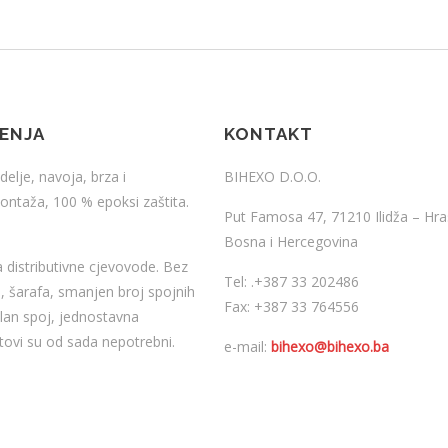
ŠENJA
KONTAKT
delje, navoja, brza i
BIHEXO D.O.O.
ntaža, 100 % epoksi zaštita.
Put Famosa 47, 71210 Ilidža – Hra
Bosna i Hercegovina
 distributivne cjevovode. Bez
Tel:
.
+387 33 202486
a, šarafa, smanjen broj spojnih
Fax: +387 33 764556
ilan spoj, jednostavna
tovi su od sada nepotrebni.
e-mail:
bihexo@bihexo.ba