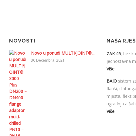
NOVOSTI
NAŠA RJE
Novo u ponudi MULTI/JOINT®...
ZAK 46
, bez ku
30 Decembra, 2021
jednostavna mo
Više
BAIO
sistem za
flanši, dihtung
mjesta, fleksib
ugradnja a šah
Više