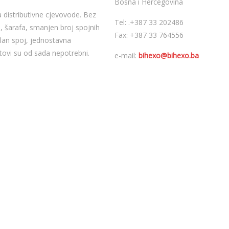
Bosna i Hercegovina
 distributivne cjevovode. Bez
Tel:
.
+387 33 202486
a, šarafa, smanjen broj spojnih
Fax: +387 33 764556
ilan spoj, jednostavna
tovi su od sada nepotrebni.
e-mail:
bihexo@bihexo.ba