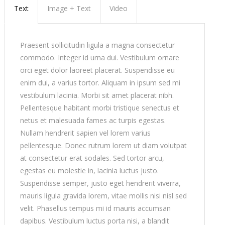
Text
Image + Text
Video
Praesent sollicitudin ligula a magna consectetur
commodo. Integer id urna dui. Vestibulum ornare
orci eget dolor laoreet placerat. Suspendisse eu
enim dui, a varius tortor. Aliquam in ipsum sed mi
vestibulum lacinia. Morbi sit amet placerat nibh.
Pellentesque habitant morbi tristique senectus et
netus et malesuada fames ac turpis egestas.
Nullam hendrerit sapien vel lorem varius
pellentesque. Donec rutrum lorem ut diam volutpat
at consectetur erat sodales. Sed tortor arcu,
egestas eu molestie in, lacinia luctus justo.
Suspendisse semper, justo eget hendrerit viverra,
mauris ligula gravida lorem, vitae mollis nisi nisl sed
velit. Phasellus tempus mi id mauris accumsan
dapibus. Vestibulum luctus porta nisi, a blandit