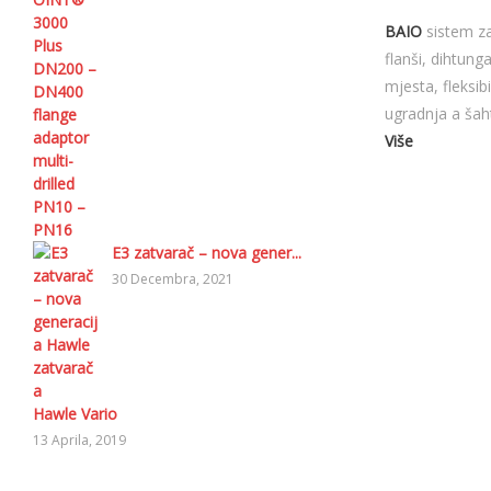
BAIO
sistem za
flanši, dihtung
mjesta, fleksib
ugradnja a šah
Više
E3 zatvarač – nova gener...
30 Decembra, 2021
Hawle Vario
13 Aprila, 2019