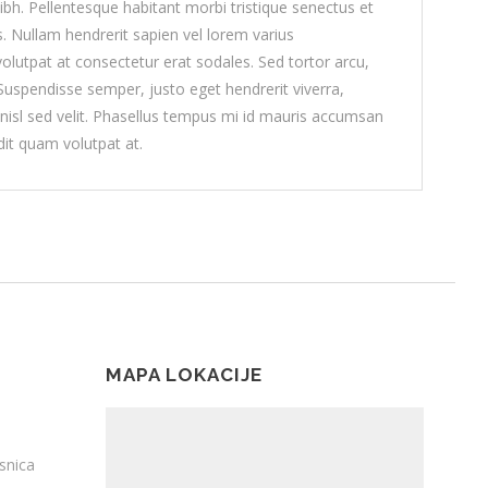
nibh. Pellentesque habitant morbi tristique senectus et
. Nullam hendrerit sapien vel lorem varius
lutpat at consectetur erat sodales. Sed tortor arcu,
. Suspendisse semper, justo eget hendrerit viverra,
i nisl sed velit. Phasellus tempus mi id mauris accumsan
dit quam volutpat at.
MAPA LOKACIJE
snica