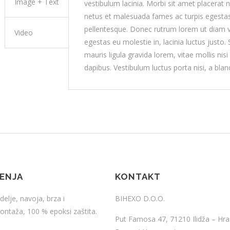
Image + Text
vestibulum lacinia. Morbi sit amet placerat 
netus et malesuada fames ac turpis egestas
pellentesque. Donec rutrum lorem ut diam vo
Video
egestas eu molestie in, lacinia luctus justo
mauris ligula gravida lorem, vitae mollis nis
dapibus. Vestibulum luctus porta nisi, a blan
ŠENJA
KONTAKT
delje, navoja, brza i
BIHEXO D.O.O.
ntaža, 100 % epoksi zaštita.
Put Famosa 47, 71210 Ilidža – Hra