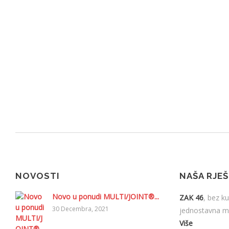
NOVOSTI
NAŠA RJE
Novo u ponudi MULTI/JOINT®...
ZAK 46
, bez ku
30 Decembra, 2021
jednostavna mo
Više