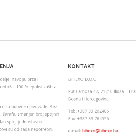
ŠENJA
KONTAKT
delje, navoja, brza i
BIHEXO D.O.O.
ntaža, 100 % epoksi zaštita.
Put Famosa 47, 71210 Ilidža – Hra
Bosna i Hercegovina
 distributivne cjevovode. Bez
Tel:
.
+387 33 202486
a, šarafa, smanjen broj spojnih
Fax: +387 33 764556
ilan spoj, jednostavna
tovi su od sada nepotrebni.
e-mail:
bihexo@bihexo.ba