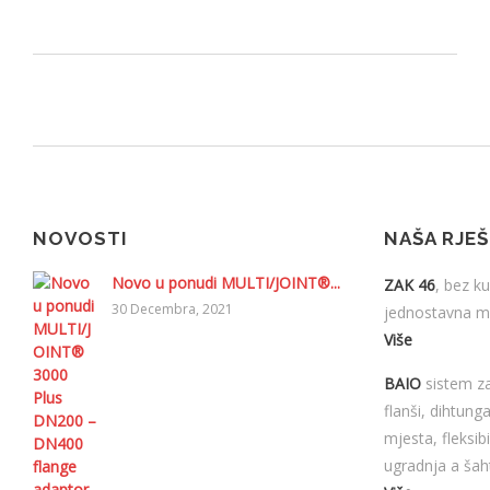
NOVOSTI
NAŠA RJE
Novo u ponudi MULTI/JOINT®...
ZAK 46
, bez ku
30 Decembra, 2021
jednostavna mo
Više
BAIO
sistem za
flanši, dihtung
mjesta, fleksib
ugradnja a šah