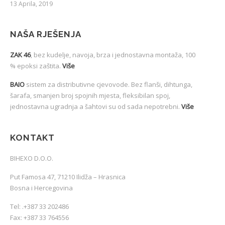
13 Aprila, 2019
NAŠA RJEŠENJA
ZAK 46
, bez kudelje, navoja, brza i jednostavna montaža, 100
% epoksi zaštita.
Više
BAIO
sistem za distributivne cjevovode. Bez flanši, dihtunga,
šarafa, smanjen broj spojnih mjesta, fleksibilan spoj,
jednostavna ugradnja a šahtovi su od sada nepotrebni.
Više
KONTAKT
BIHEXO D.O.O.
Put Famosa 47, 71210 Ilidža – Hrasnica
Bosna i Hercegovina
Tel:
.
+387 33 202486
Fax: +387 33 764556